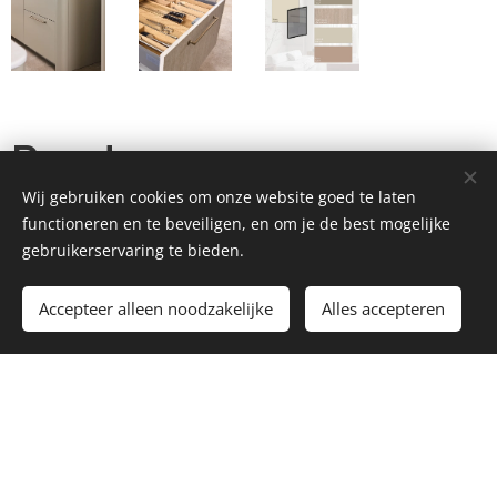
Ronde vormen,
Wij gebruiken cookies om onze website goed te laten
poederachtige kleuren
functioneren en te beveiligen, en om je de best mogelijke
gebruikerservaring te bieden.
Calm Flow
Accepteer alleen noodzakelijke
Alles accepteren
In een wereld vol prikkels verlangen we naar rust. Zeker
ook in ons interieur. Calm Flow heeft een vloeiende,
organische uitstraling en nodigt uit om even te
vertragen. Dit keukenontwerp sluit aan bij de trend
'soft minimalisme' waarin eenvoud en zachtheid